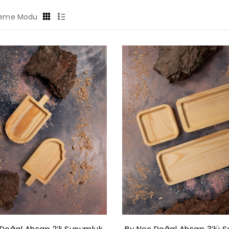
leme Modu
Doğal Ahşap 2’li Sunumluk
By Nes Doğal Ahşap 3’lü 