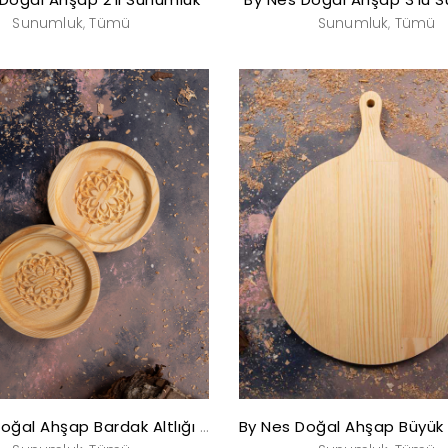
Sunumluk
Tümü
Sunumluk
Tümü
,
,
By Nes Doğal Ahşap Bardak Altlığı (4’lü)