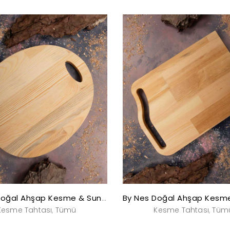
By Nes Doğal Ahşap Kesme & Sunum Tahtası
Kesme Tahtası
Tümü
Kesme Tahtası
Tüm
,
,