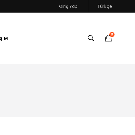
Giriş Yap
Türkçe
0
IŞIM