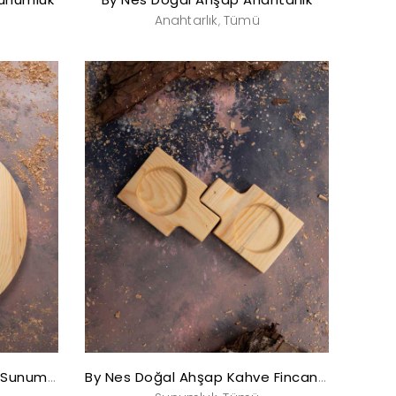
Anahtarlık
Tümü
,
By Nes Doğal Ahşap Büyük Sunumluk
By Nes Doğal Ahşap Kahve Fincanı Sunumluğu (4’lü)