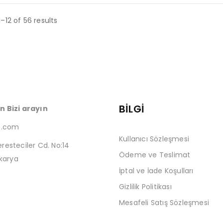
–12 of 56 results
BİLGİ
in Bizi arayın
t.com
Kullanıcı Sözleşmesi
eresteciler Cd. No:14
Ödeme ve Teslimat
karya
İptal ve İade Koşulları
Gizlilik Politikası
Mesafeli Satış Sözleşmesi