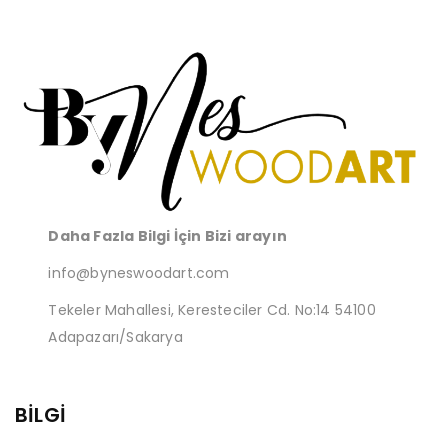
c
s
c
t
t
s
Daha Fazla Bilgi İçin Bizi arayın
info@byneswoodart.com
Tekeler Mahallesi, Keresteciler Cd. No:14 54100
Adapazarı/Sakarya
BİLGİ